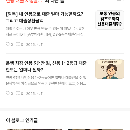
신용 대출 & 생활비 대출
의 다른 글
[필독] 내 연봉으로 대출 얼마 가능할까요?
그리고 대출상환금액
글 내용
대출은 아무나 아무 만큼 받을 수 있는 게 아닙니다. 특히
최근 들어 DTI(총부채상환비율), DSR(총부채원리금상환
비율) 규제가 강화되면서, 단순히 '은행에서 얼마까지 대출
0
0
2025. 4. 11.
해준다더라'는 말만 믿고 움직였다간 낭패를 볼 수 있죠.오
늘은 내 연봉 기준으로 대출 한도와 월 상환금액을 현실적
으로 계산하는 방법을 구체적으로 알려드릴게요. 이 글을
은행 차장 연봉 9천만 원, 신용 1~2등급 대출
다 읽고 나면, 막연했던 대출 계획이 숫자로 정리될 겁니다.
1. 연봉에 따른 대출 한도 계산의 기준은?은행은 연봉만 보
한도는 얼마나 될까?
글 내용
고 대출을 정하지 않습니다. 대출을 받을 때는 DSR 40%
연봉 9천만 원, 신용 1~2등급이면 얼마나 대출받을 수 있
이내로 제한됩니다. 즉, 연봉의 40%까지만 원리금 상환에
을까?은행 차장급으로 연봉이 9천만 원에 이르고, 신용등
쓸 수 있다고 보는 거죠. 2. 질문: 연봉 3,000만원이면 대
급이 1~2등급이라면 대부분의 금융기관에서 최고 우대 조
출 한도는?연봉 3,000만원일 경우, 연간 원리금 상환 가
0
0
2025. 4. 11.
건을 적용받습니다. 이런 조건에서는 DSR 70% 기준으로
능액은 ..
신용대출 1.5억~2억 원 수준, 주택담보대출이 가능하다면
최대 6억 원 이상도 기대해볼 수 있습니다.신용등급별 대
출 조건 비교구분1등급2등급신용대출 한도최대 2억 원최
대 1.7억 원금리연 3.7 ~ 4.8%연 4.2 ~ 6.0%DSR 반영
이 블로그 인기글
가능 상환액연 6,300만 원 (월 525만 원 수준) 이 정도 조
건이면, 무조건 비교하고 신청해야 합니다. 놓치면 후회할