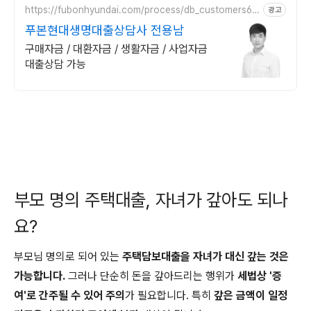
https://fubonhyundai.com/process/db_customers6.d
광고
o?rcmrEmpno=L000907
푸본현대생명대출상담사 전용남
구매자금 / 대환자금 / 생활자금 / 사업자금
대출상담 가능
부모 명의 주택대출, 자녀가 갚아도 되나
요?
부모님 명의로 되어 있는
주택담보대출을 자녀가 대신 갚는 것은
가능합니다.
그러나 단순히 돈을 갚아드리는 행위가
세법상 '증
여'로 간주될 수 있어 주의
가 필요합니다. 특히
갚은 금액이 일정