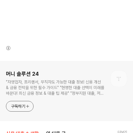
(새창열림)
로그 정보
머니 솔루션 24
"자영업자, 프리랜서, 무직자도 가능한 대출 정보! 신용 개선
& 금융 전략을 위한 필수 가이드" "현명한 대출 선택이 미래를
바꾼다! 최신 금융 정보 & 대출 팁 제공" "정부지원 대출, 저금
리 상품, 신용관리 팁까지! 실용적인 금융 정보를 만나보세요"
"대출 고민 해결! 신용점수 관리부터 소액대출까지 한눈에 확
구독하기
인하는 스마트 재테크 블로그" "금융을 알면 돈이 보인다! 신
용 대출, 담보 대출, 저축은행 비교 분석 제공"
더보기