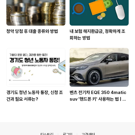
청약 당첨 후 대출 종류와 방법
내 보험 해지환급금, 정확하게 조
회하는 방법
경기도 청년 노동자 통장, 신청 조
벤츠 전기차 EQE 350 4matic
건과 필요 서류는?
suv '핸드폰 키' 사용하는 법 | 키
분실 걱정 끝
의안내
티스토리
로그인
고객센터