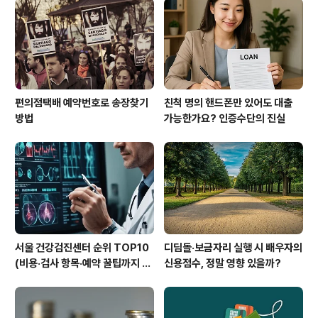
기회! 주택담보대출 병행 시 총 한도는?차장급은 주거용 부
동산 보유 가능성이 높습니다. 아파트 시세 9억 원, 투기과
열..
편의점택배 예약번호로 송장찾기
친척 명의 핸드폰만 있어도 대출
방법
가능한가요? 인증수단의 진실
서울 건강검진센터 순위 TOP10
디딤돌·보금자리 실행 시 배우자의
(비용·검사 항목·예약 꿀팁까지 한
신용점수, 정말 영향 있을까?
눈에 확인)