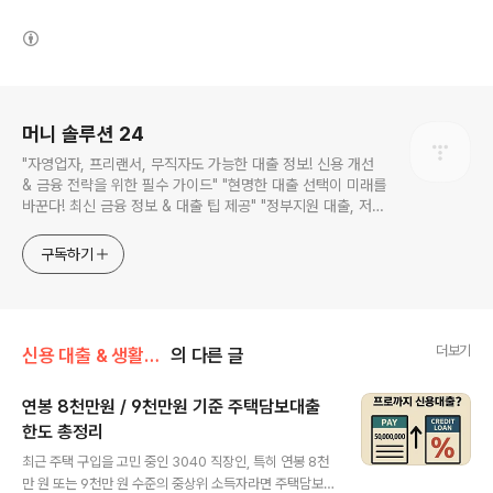
(새창열림)
로그 정보
머니 솔루션 24
"자영업자, 프리랜서, 무직자도 가능한 대출 정보! 신용 개선
& 금융 전략을 위한 필수 가이드" "현명한 대출 선택이 미래를
바꾼다! 최신 금융 정보 & 대출 팁 제공" "정부지원 대출, 저금
리 상품, 신용관리 팁까지! 실용적인 금융 정보를 만나보세요"
"대출 고민 해결! 신용점수 관리부터 소액대출까지 한눈에 확
구독하기
인하는 스마트 재테크 블로그" "금융을 알면 돈이 보인다! 신
용 대출, 담보 대출, 저축은행 비교 분석 제공"
더보기
신용 대출 & 생활비 대출
의 다른 글
연봉 8천만원 / 9천만원 기준 주택담보대출
한도 총정리
글 내용
최근 주택 구입을 고민 중인 3040 직장인, 특히 연봉 8천
만 원 또는 9천만 원 수준의 중상위 소득자라면 주택담보