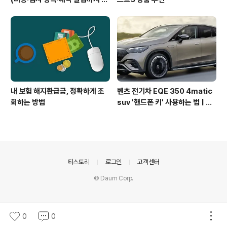
눈에 확인)
내 보험 해지환급금, 정확하게 조
벤츠 전기차 EQE 350 4matic
회하는 방법
suv '핸드폰 키' 사용하는 법 | 키
분실 걱정 끝
의안내
티스토리
로그인
고객센터
© Daum Corp.
0
0