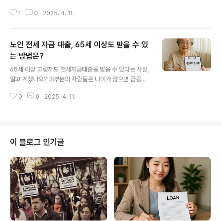
대출 한도가 얼마나 나올지 궁금하실 겁니다. 특히 DSR 규
1
0
2025. 4. 11.
제 강화로 인해 대출 한도는 더 복잡해졌는데요. 오늘은 실
질적으로 얼마까지 가능한지, 어떻게 계산되는지를 상세히
알려드립니다. 안 보면 후회할 수 있는 중요한 정보이니 끝
노인 전세 자금 대출, 65세 이상도 받을 수 있
까지 꼼꼼히 읽어보세요. 대출 한도 조회 방법주택담보대
출 금리 최저DTI LTV 계산기 활용법DSR이란 무엇인가
는 방법은?
글 내용
요?총부채원리금상환비율(DSR)은 연소득 대비 전체 대출
65세 이상 고령자도 전세자금대출을 받을 수 있다는 사실,
의 원리금 상환액 비율을 의미합니다. 현재 1단계~3단계
알고 계셨나요? 대부분의 사람들은 나이가 많으면 금융권
로 나뉘며, 고소득자라도 적용 단계에 따라 대출 한도가 크
대출이 어려울 것이라 생각하지만, 요즘은 고령자 전세자
게 달라집니다. 질문형 | 연봉 8천만원이면 주택담보대출
0
0
2025. 4. 11.
금대출을 위한 다양한 제도와 우대 조건이 마련되어 있습
한도는 얼마?연봉 8천만 원 기..
니다. 지금부터 65세 이상 노인을 위한 전세자금대출 제
도, 조건, 신청 방법까지 하나하나 살펴보겠습니다.65세
이상 고령자도 전세자금대출 받을 수 있나요?결론부터 말
씀드리면, 65세 이상 고령자도 충분히 전세자금대출을 받
이 블로그 인기글
을 수 있습니다. 다만, 일반적인 직장인과는 다르게 소득을
증빙하기 어렵기 때문에 정부지원 상품이나 보증을 활용한
대출상품이 효과적입니다.가장 대표적인 상품은 주택금융
공사의 주택연금 연계 전세자금대출이나 기초연금 수급자
를 위한 특별대출 등으로, 조건만 충족하면 낮은 금..