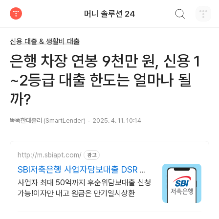
검색하기
머니 솔루션 24
티스토리
신용 대출 & 생활비 대출
은행 차장 연봉 9천만 원, 신용 1
~2등급 대출 한도는 얼마나 될
까?
똑똑한대출러 (SmartLender)
2025. 4. 11. 10:14
http://m.sbiapt.com/
광고
SBI저축은행 사업자담보대출 DSR 제
한없는 사업자대출!
사업자 최대 50억까지 후순위담보대출 신청
가능!이자만 내고 원금은 만기일시상환