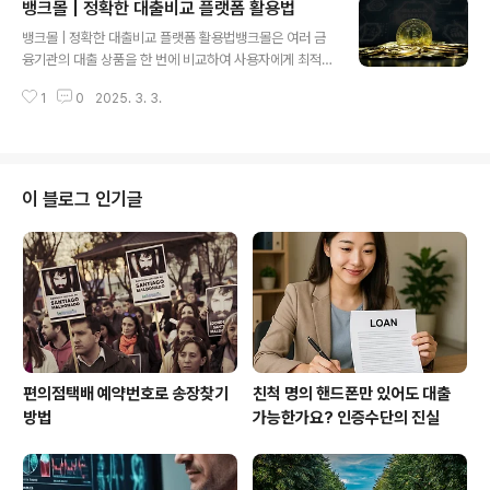
뱅크몰 | 정확한 대출비교 플랫폼 활용법
면 신용점수에 악영향을 미칠 수 있습니다.3. 신용정보 조
글 내용
회 횟수 최소화단기간에 여러 금융기관에서 신용조회를 하
뱅크몰 | 정확한 대출비교 플랫폼 활용법뱅크몰은 여러 금
면 금융기관이 이를 부정적으로 평가할 수 있습니다. 필요
융기관의 대출 상품을 한 번에 비교하여 사용자에게 최적
할 때만 신용정보를 조회하는 것이 중요합니다.4. 자동이
의 조건을 제시하는 대출 비교 플랫폼입니다. 복잡한 대출
체 설정으로 연체 방지공과금이나 보험료, 통신요금 등을
1
0
2025. 3. 3.
상품 정보를 쉽고 정확하게 비교하고 싶다면, 뱅크몰을 효
자동이체로 설정하면 연체 없이 관리할 수 있어 신용점수
과적으로 활용하는 방법을 알아두는 것이 중요합니다. 지
를 유지하는 데 도움이 됩니다.5. 신용카..
금 바로 뱅크몰을 통해 쉽고 빠르게 대출 상품을 비교하고,
최적의 선택을 하세요!대출을 받을 때 가장 중요한 것은 금
리 비교입니다. 하지만 금융사별 대출 상품을 하나하나 찾
이 블로그 인기글
아보는 것은 쉽지 않습니다. 이때 뱅크몰과 같은 대출비교
플랫폼을 활용하면, 다양한 대출 상품을 한눈에 비교할 수
있습니다. 이번 글에서는 뱅크몰의 기능, 주택담보대출·전
세대출·신용대출 비교 방법, 이용 방법 등을 상세하게 소개
해드리겠습니다. 뱅크몰 공식 사이트 방..
편의점택배 예약번호로 송장찾기
친척 명의 핸드폰만 있어도 대출
방법
가능한가요? 인증수단의 진실