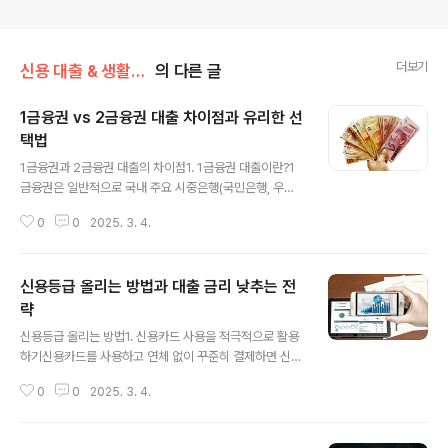
용 대출, 담보 대출, 저축은행 비교 분석 제공"
더보기
신용 대출 & 생활비 대출
의 다른 글
1금융권 vs 2금융권 대출 차이점과 유리한 선
택법
글 내용
1금융권과 2금융권 대출의 차이점1. 1금융권 대출이란?1
금융권은 일반적으로 국내 주요 시중은행(국민은행, 우리
은행, 신한은행 등)과 지방은행을 포함합니다. 이들 금융기
0
0
2025. 3. 4.
관은 금융감독원의 엄격한 규제를 받으며, 안정성이 높고
금리가 낮은 것이 특징입니다.장점: 낮은 금리, 신뢰도 높은
기관, 장기적인 대출 가능단점: 대출 심사가 까다롭고 승인
신용등급 올리는 방법과 대출 금리 낮추는 전
율이 낮음, 소득 증빙 필수2. 2금융권 대출이란?2금융권
은 저축은행, 카드사, 캐피탈사, 보험사, 대부업체 등을 포
략
글 내용
함하는 금융기관입니다. 1금융권보다 비교적 대출 승인 기
신용등급 올리는 방법1. 신용카드 사용을 적극적으로 활용
준이 낮지만, 금리가 높은 것이 특징입니다. 장점: 대출 심
하기신용카드를 사용하고 연체 없이 꾸준히 결제하면 신용
사가 비교적 수월, 소득 증빙이 어려운 경우에도 가능단점:
점수 상승에 도움이 됩니다. 단, 카드 사용 한도를 초과하지
높은 금리, 일부 금융사의 경우 신용 점수 하락 가능성 있음
0
0
2025. 3. 4.
않도록 관리해야 합니다.2. 연체 없는 성실한 대출 상환대
대출 승인율 높이는 법..
출이 있다면 연체 없이 상환하는 것이 신용점수를 올리는
가장 기본적인 방법입니다. 특히 30일 이상 연체가 발생하