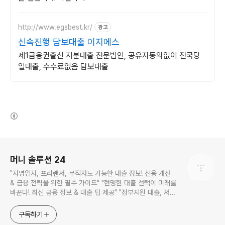
http://www.egsbest.kr/
광고
신속진행 담보대출 이지에스
제1금융권출신 지분대출 전문법인, 공유자동의없이 전국당
일대출, 수수료없음 담보대출
(새창열림)
로그 정보
머니 솔루션 24
"자영업자, 프리랜서, 무직자도 가능한 대출 정보! 신용 개선
& 금융 전략을 위한 필수 가이드" "현명한 대출 선택이 미래를
바꾼다! 최신 금융 정보 & 대출 팁 제공" "정부지원 대출, 저금
리 상품, 신용관리 팁까지! 실용적인 금융 정보를 만나보세요"
"대출 고민 해결! 신용점수 관리부터 소액대출까지 한눈에 확
구독하기
인하는 스마트 재테크 블로그" "금융을 알면 돈이 보인다! 신